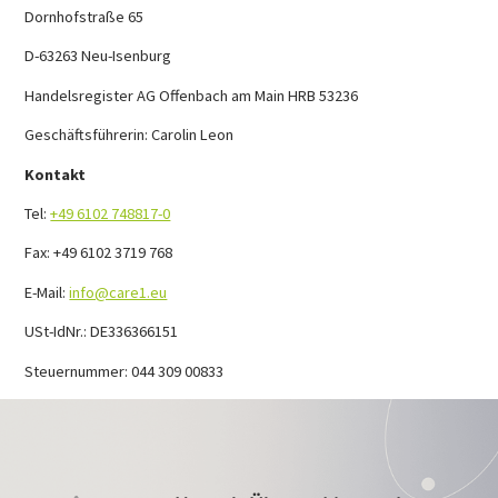
Dornhofstraße 65
D-63263 Neu-Isenburg
Handelsregister AG Offenbach am Main HRB 53236
Geschäftsführerin: Carolin Leon
Kontakt
Tel:
+49 6102 748817-0
Fax: +49 6102 3719 768
E-Mail:
info@care1.eu
USt-IdNr.
: DE336366151
Steuernummer: 044 309 00833